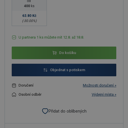
od
400
ks
63.80 Kč
(-
30.00
%)
U partnera 1 ks můžete mít 12.8. až 18.8.
Do košíku
Objednat s potiskem
Doručení
Možnosti doručení »
Osobní odběr
Výdejní místa »
Přidat do oblíbených