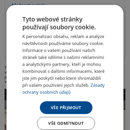
Možnosti potisku
Tyto webové stránky
používají soubory cookie.
K personalizaci obsahu, reklam a analýze
Digitální
Transferový
návštěvnosti používáme soubory cookie.
transferový tisk
přímo tisk
Informace o vašem používání našich
stránek také sdílíme s našimi reklamními
a analytickými partnery, kteří je mohou
Taška přes rameno z polyesteru s dlouhým popruhem. Hlavní, přední a
kombinovat s dalšími informacemi, které
vnitřní oddíl jsou bezpečně uzavřeny zipy. Najdete zde další úložný
prostor a našitou šňůrku na bezpečné uložení klíčů. Vaše značka bude
jste jim poskytli nebo které shromáždili
vytištěna na přední straně
při vašem používání jejich služeb.
Zásady
ochrany osobních údajů
VŠE PŘIJMOUT
VŠE ODMÍTNOUT