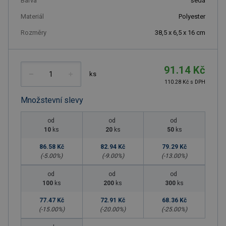
Barva
šedá
Materiál
Polyester
Rozměry
38,5 x 6,5 x 16 cm
91.14 Kč
ks
110.28 Kč s DPH
Množstevní slevy
od
od
od
10
ks
20
ks
50
ks
86.58 Kč
82.94 Kč
79.29 Kč
(-
5.00
%)
(-
9.00
%)
(-
13.00
%)
od
od
od
100
ks
200
ks
300
ks
77.47 Kč
72.91 Kč
68.36 Kč
(-
15.00
%)
(-
20.00
%)
(-
25.00
%)