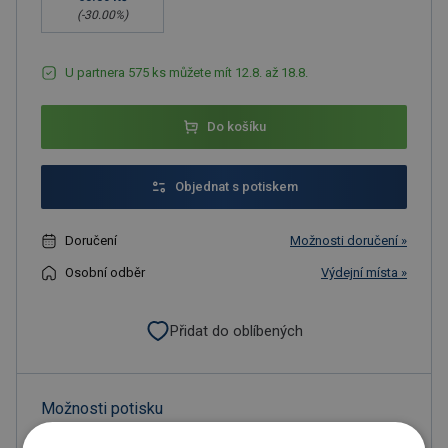
(-
30.00
%)
U partnera 575 ks můžete mít 12.8. až 18.8.
Do košíku
Objednat s potiskem
Doručení
Možnosti doručení »
Osobní odběr
Výdejní místa »
Přidat do oblíbených
Možnosti potisku