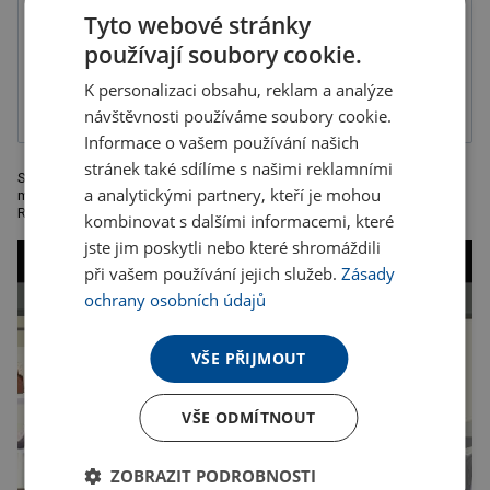
Tyto webové stránky
používají soubory cookie.
K personalizaci obsahu, reklam a analýze
Gravír
návštěvnosti používáme soubory cookie.
Informace o vašem používání našich
stránek také sdílíme s našimi reklamními
Stylové černé pouzdro na vizitky z kvalitní umělé kůže a zavíráním na
a analytickými partnery, kteří je mohou
magnet. Doporučená technologie tisku: laser L1, L2 a tamponová T3
Rozměr: 9,7 x 6,7 x 1,3 cm.
kombinovat s dalšími informacemi, které
jste jim poskytli nebo které shromáždili
při vašem používání jejich služeb.
Zásady
ochrany osobních údajů
VŠE PŘIJMOUT
VŠE ODMÍTNOUT
ZOBRAZIT PODROBNOSTI