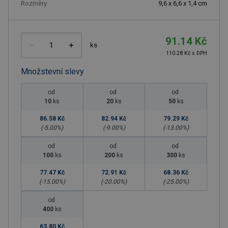
Rozměry
9,6 x 6,6 x 1,4 cm
91.14 Kč
ks
110.28 Kč s DPH
Množstevní slevy
od
od
od
10
ks
20
ks
50
ks
86.58 Kč
82.94 Kč
79.29 Kč
(-
5.00
%)
(-
9.00
%)
(-
13.00
%)
od
od
od
100
ks
200
ks
300
ks
77.47 Kč
72.91 Kč
68.36 Kč
(-
15.00
%)
(-
20.00
%)
(-
25.00
%)
od
400
ks
63.80 Kč