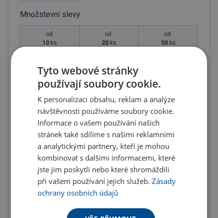
Množstevní slevy
od
od
od
10
ks
20
ks
50
ks
126.01 Kč
121.94 Kč
115.17 Kč
Tyto webové stránky
(-
7.00
%)
(-
10.00
%)
(-
15.00
%)
používají soubory cookie.
od
od
od
100
ks
200
ks
300
ks
K personalizaci obsahu, reklam a analýze
návštěvnosti používáme soubory cookie.
108.39 Kč
101.62 Kč
94.84 Kč
(-
20.00
%)
(-
25.00
%)
(-
30.00
%)
Informace o vašem používání našich
stránek také sdílíme s našimi reklamními
a analytickými partnery, kteří je mohou
Na skladě 1 ks - můžete mít 11.8.
kombinovat s dalšími informacemi, které
jste jim poskytli nebo které shromáždili
Do košíku
při vašem používání jejich služeb.
Zásady
ochrany osobních údajů
Objednat s potiskem