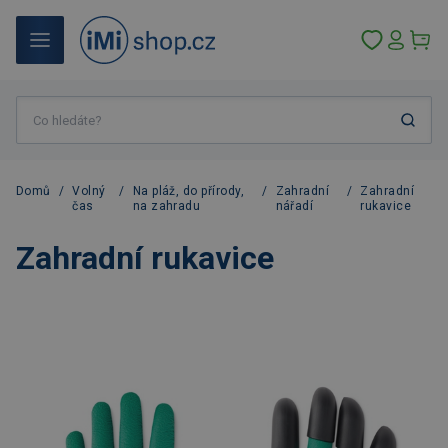
Domů
/
Volný
/
Na pláž, do přírody,
/
Zahradní
/
Zahradní
čas
na zahradu
nářadí
rukavice
Zahradní rukavice