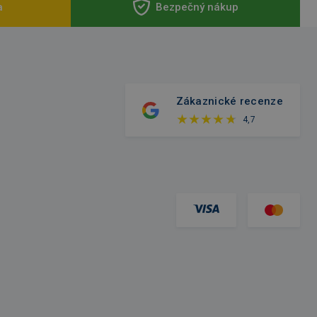
a
Bezpečný nákup
Zákaznické recenze
4,7