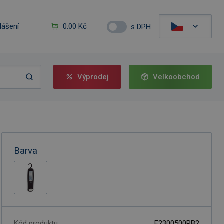
hlášení
0.00 Kč
s DPH
Výprodej
Velkoobchod
Barva
Kód produktu
F2300500RB2