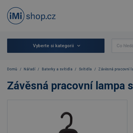
Vyberte si kategorii
Domů
/
Nářadí
/
Baterky a svítidla
/
Svítidla
/
Závěsná pracovní l
Závěsná pracovní lampa s