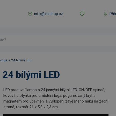
info@imishop.cz
Při
ampa s 24 bílými LED
 24 bílými LED
LED pracovní lampa s 24 jasnými bílými LED, ON/OFF spínač,
kovová plotýnka pro umístění loga, pogumovaný kryt s
magnetem pro upevnění a vyklopení závěsného háku na zadní
straně, rozměr 21 x 5,8 x 2,3 cm.