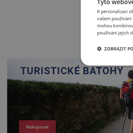
Tyto webové
K personalizaci 
vašem používání n
mohou kombinovat
používání jejich 
ZOBRAZIT P
Nakupovat