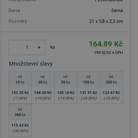
Barva
černá
Rozměry
21 x 5,8 x 2,3 cm
164.89 Kč
ks
199.52 Kč s DPH
Množstevní slevy
od
od
od
od
od
10
ks
20
ks
50
ks
100
ks
200
ks
153.35 Kč
148.40 Kč
140.16 Kč
131.91 Kč
123.67 Kč
(-
7.00
%)
(-
10.00
%)
(-
15.00
%)
(-
20.00
%)
(-
25.00
%)
od
300
ks
115.42 Kč
(-
30.00
%)