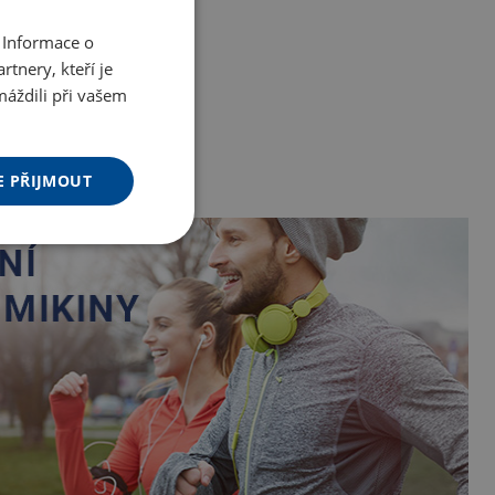
 Informace o
tnery, kteří je
máždili při vašem
E PŘIJMOUT