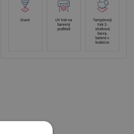
Gravír
UV tisk na
Tampónový
barevný
tisk 2-
podklad
složková
barva,
balené v
krabičce