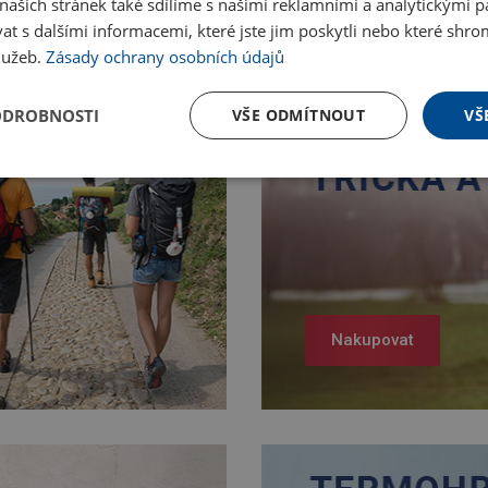
ašich stránek také sdílíme s našimi reklamními a analytickými par
 s dalšími informacemi, které jste jim poskytli nebo které shro
služeb.
Zásady ochrany osobních údajů
ODROBNOSTI
VŠE ODMÍTNOUT
VŠ
Nakupovat