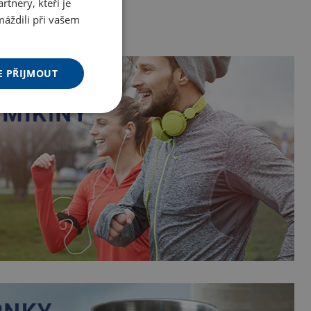
tnery, kteří je
máždili při vašem
E PŘIJMOUT