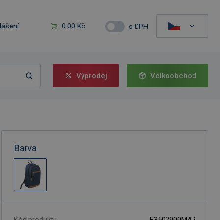
hlášení
0.00 Kč
s DPH
Výprodej
Velkoobchod
Barva
Kód produktu
F3502900MA2