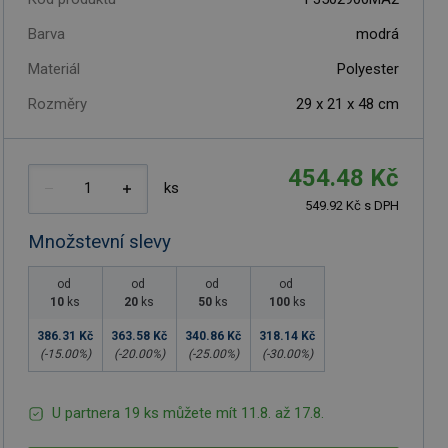
Barva
modrá
Materiál
Polyester
Rozměry
29 x 21 x 48 cm
454.48 Kč
ks
549.92 Kč s DPH
Množstevní slevy
od
od
od
od
10
ks
20
ks
50
ks
100
ks
386.31 Kč
363.58 Kč
340.86 Kč
318.14 Kč
(-
15.00
%)
(-
20.00
%)
(-
25.00
%)
(-
30.00
%)
U partnera 19 ks můžete mít 11.8. až 17.8.