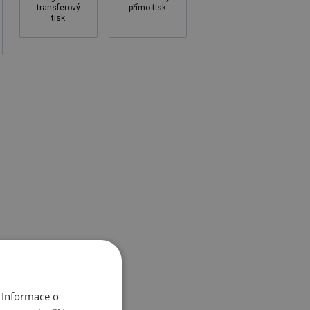
transferový
přímo tisk
tisk
 Informace o