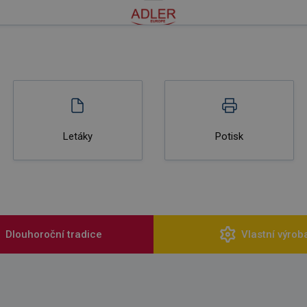
Letáky
Potisk
Dlouhoroční tradice
Vlastní výrob