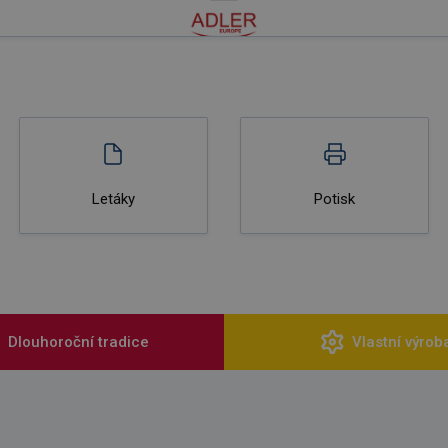
Letáky
Potisk
Dlouhoroční tradice
Vlastní výrob