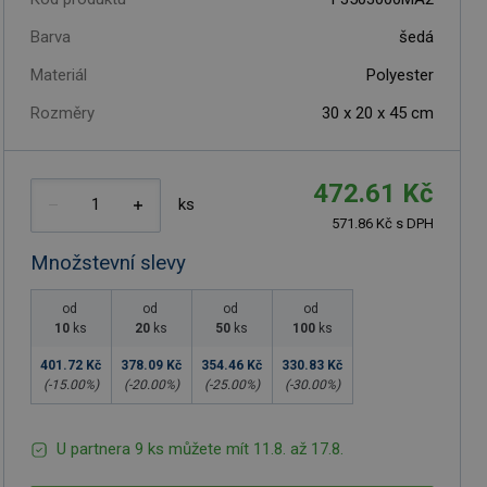
Barva
šedá
Materiál
Polyester
Rozměry
30 x 20 x 45 cm
472.61 Kč
ks
571.86 Kč s DPH
Množstevní slevy
od
od
od
od
10
ks
20
ks
50
ks
100
ks
401.72 Kč
378.09 Kč
354.46 Kč
330.83 Kč
(-
15.00
%)
(-
20.00
%)
(-
25.00
%)
(-
30.00
%)
U partnera 9 ks můžete mít 11.8. až 17.8.