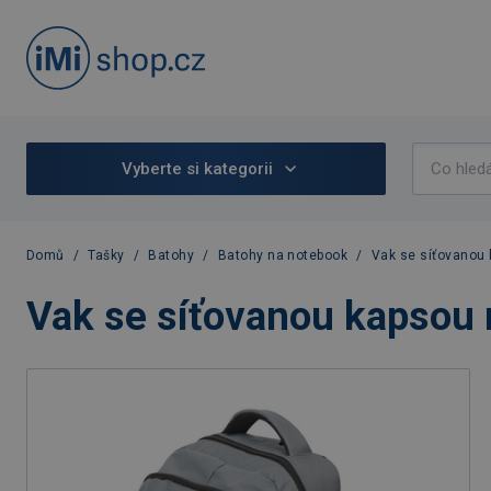
Vyberte si kategorii
Domů
/
Tašky
/
Batohy
/
Batohy na notebook
/
Vak se síťovanou 
Vak se síťovanou kapsou 