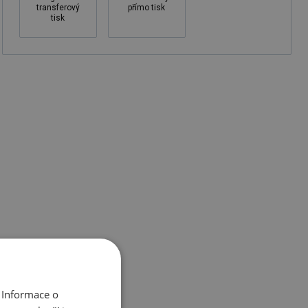
transferový
přímo tisk
tisk
 Informace o