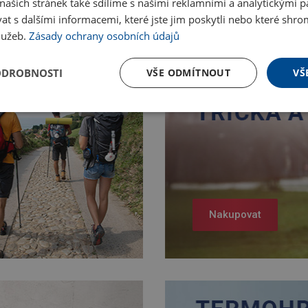
ašich stránek také sdílíme s našimi reklamními a analytickými par
 s dalšími informacemi, které jste jim poskytli nebo které shro
služeb.
Zásady ochrany osobních údajů
ODROBNOSTI
VŠE ODMÍTNOUT
VŠ
Nakupovat