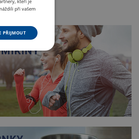
tnery, kteří je
máždili při vašem
E PŘIJMOUT