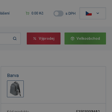
hlášení
0.00 Kč
s DPH
Výprodej
Velkoobchod
Barva
Kód produktu
F3503000MA2