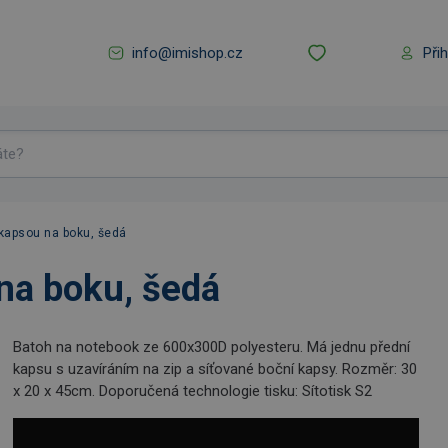
info@imishop.cz
Při
kapsou na boku, šedá
na boku, šedá
Batoh na notebook ze 600x300D polyesteru. Má jednu přední
kapsu s uzavíráním na zip a síťované boční kapsy. Rozměr: 30
x 20 x 45cm. Doporučená technologie tisku: Sítotisk S2