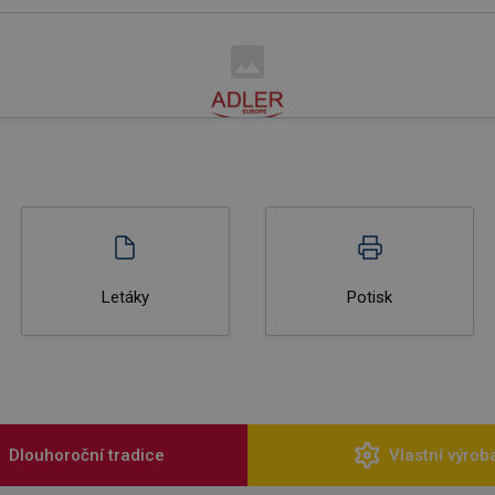
Letáky
Potisk
Dlouhoroční tradice
Vlastní výrob