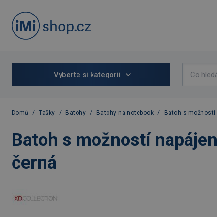
Vyberte si kategorii
Domů
/
Tašky
/
Batohy
/
Batohy na notebook
/
Batoh s možností 
Batoh s možností napájen
černá