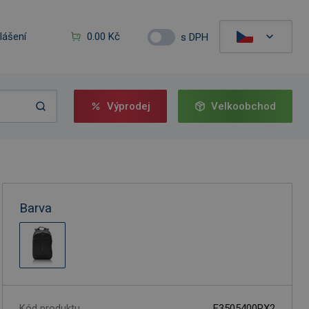
hlášení
0.00 Kč
s DPH
Výprodej
Velkoobchod
Barva
Kód produktu
F3505400RX2