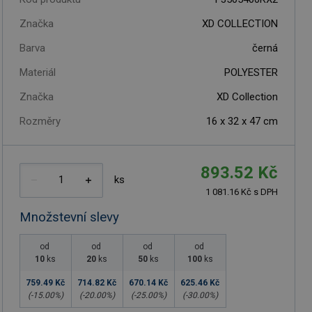
Značka
XD COLLECTION
Barva
černá
Materiál
POLYESTER
Značka
XD Collection
Rozměry
16 x 32 x 47 cm
893.52 Kč
ks
1 081.16 Kč s DPH
Množstevní slevy
od
od
od
od
10
ks
20
ks
50
ks
100
ks
759.49 Kč
714.82 Kč
670.14 Kč
625.46 Kč
(-
15.00
%)
(-
20.00
%)
(-
25.00
%)
(-
30.00
%)