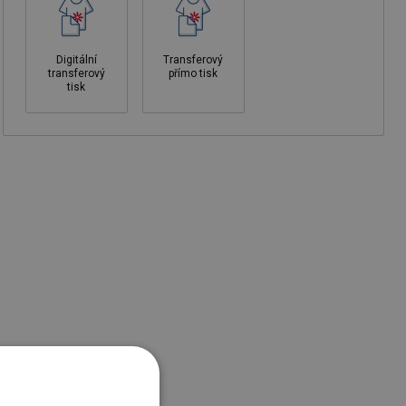
Digitální
Transferový
transferový
přímo tisk
tisk