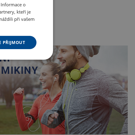
 Informace o
tnery, kteří je
máždili při vašem
E PŘIJMOUT