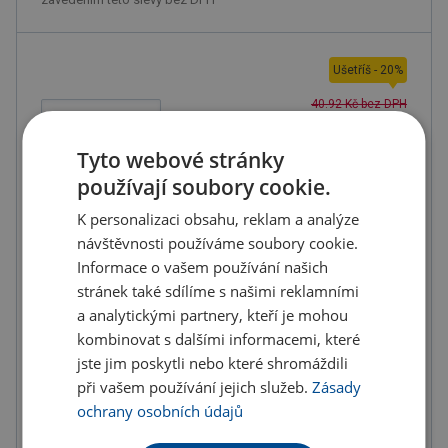
Ušetříš
-
20
%
40.92 Kč bez DPH
32.59 Kč
ks
39.43 Kč s DPH
Tyto webové stránky
Množstevní slevy
používají soubory cookie.
K personalizaci obsahu, reklam a analýze
od
od
návštěvnosti používáme soubory cookie.
300
ks
400
ks
Informace o vašem používání našich
30.69 Kč
28.64 Kč
stránek také sdílíme s našimi reklamními
(-
25.00
%)
(-
30.00
%)
a analytickými partnery, kteří je mohou
kombinovat s dalšími informacemi, které
U partnera 34 ks můžete mít 12.8. až 18.8.
jste jim poskytli nebo které shromáždili
při vašem používání jejich služeb.
Zásady
Do košíku
ochrany osobních údajů