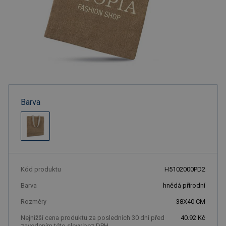
Barva
Kód produktu
H5102000PD2
Barva
hnědá přírodní
Rozměry
38X40 CM
Nejnižší cena produktu za posledních 30 dní před
40.92 Kč
zavedením této slevy bez DPH