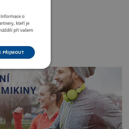
 Informace o
tnery, kteří je
máždili při vašem
E PŘIJMOUT