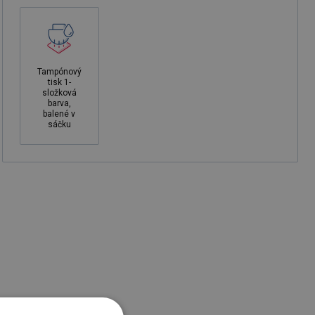
Tampónový
tisk 1-
složková
barva,
balené v
sáčku