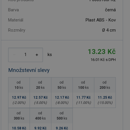
Barva
černá
Materiál
Plast ABS - Kov
Rozměry
Ø 4 cm
13.23 Kč
ks
16.01 Kč s DPH
Množstevní slevy
od
od
od
od
od
10
ks
20
ks
50
ks
100
ks
200
ks
12.97 Kč
12.57 Kč
12.17 Kč
11.77 Kč
11.25 Kč
(-
2.00
%)
(-
5.00
%)
(-
8.00
%)
(-
11.00
%)
(-
15.00
%)
od
od
od
300
ks
400
ks
500
ks
10.58 Kč
9.92 Kč
9.26 Kč