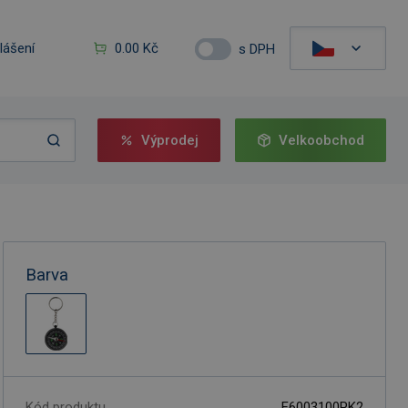
hlášení
0.00 Kč
s DPH
Výprodej
Velkoobchod
Barva
Kód produktu
F6003100PK2