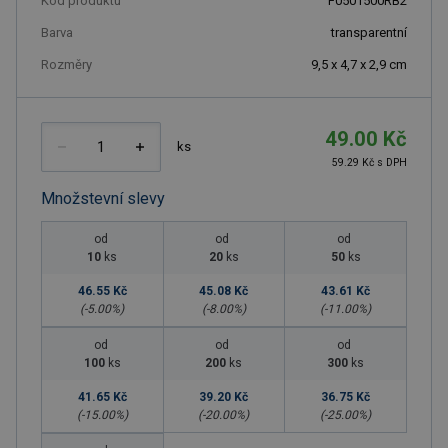
Kód produktu
F0501500RB2
Barva
transparentní
Rozměry
9,5 x 4,7 x 2,9 cm
49.00 Kč
ks
59.29 Kč s DPH
Množstevní slevy
od
od
od
10
ks
20
ks
50
ks
46.55 Kč
45.08 Kč
43.61 Kč
(-
5.00
%)
(-
8.00
%)
(-
11.00
%)
od
od
od
100
ks
200
ks
300
ks
41.65 Kč
39.20 Kč
36.75 Kč
(-
15.00
%)
(-
20.00
%)
(-
25.00
%)