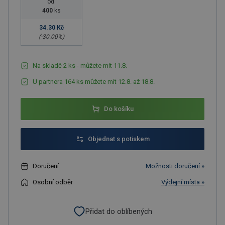
od
400
ks
34.30 Kč
(-
30.00
%)
Na skladě 2 ks - můžete mít 11.8.
U partnera 164 ks můžete mít 12.8. až 18.8.
Do košíku
Objednat s potiskem
Doručení
Možnosti doručení »
Osobní odběr
Výdejní místa »
Přidat do oblíbených