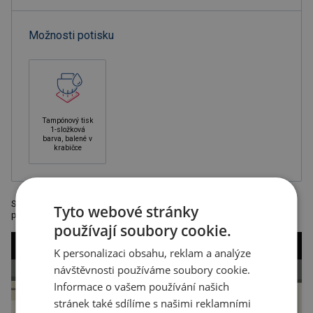
Možnosti potisku
Tampónový tisk
1-složková
barva, balené v
krabičce
Sada na manikúru LYON, 4 ks: obsahuje pilník na nehty, nůžky a kleště, v
Tyto webové stránky
průhledném boxu
používají soubory cookie.
K personalizaci obsahu, reklam a analýze
návštěvnosti používáme soubory cookie.
Informace o vašem používání našich
stránek také sdílíme s našimi reklamními